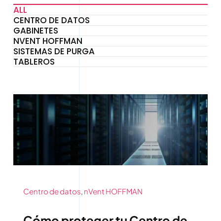
ALL
Contáctenos
CENTRO DE DATOS
GABINETES
NVENT HOFFMAN
SISTEMAS DE PURGA
TABLEROS
Centro de datos
,
nVent HOFFMAN
Cómo proteger tu Centro de