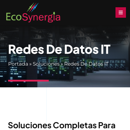
Saltar
al
Togg
Navi
contenido
Inicio
Redes De Datos IT
Soluciones
Portada
»
Soluciones
»
Redes De Datos IT
Productos
Servicios
Noticias
Descargas
Soluciones Completas Para