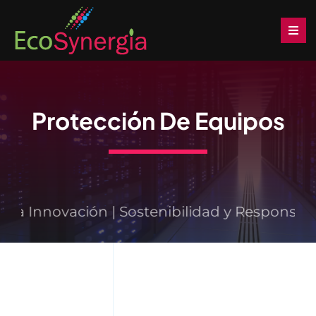
Saltar
al
Togg
Navi
contenido
Inicio
Protección De Equipos
Soluciones
Productos
Servicios
a Innovación | Sostenibilidad y Responsabil
Noticias
Descargas