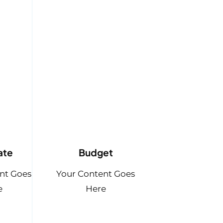
ate
Budget
nt Goes
Your Content Goes
e
Here