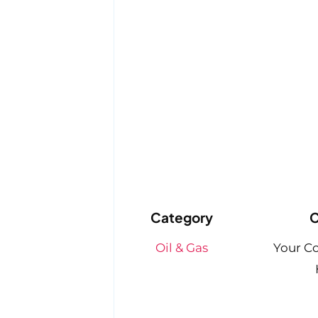
Category
C
Oil & Gas
Your C