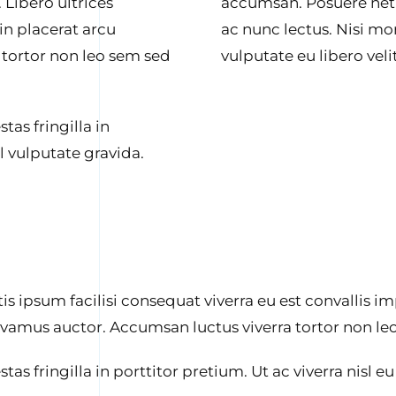
 Libero ultrices
accumsan. Posuere netu
 in placerat arcu
ac nunc lectus. Nisi mo
 tortor non leo sem sed
vulputate eu libero vel
tas fringilla in
sl vulputate gravida.
is ipsum facilisi consequat viverra eu est convallis imp
 vivamus auctor. Accumsan luctus viverra tortor non l
as fringilla in porttitor pretium. Ut ac viverra nisl eu