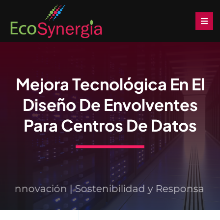
Saltar
al
Togg
Navi
contenido
Inicio
Mejora Tecnológica En El
Soluciones
Diseño De Envolventes
Productos
Para Centros De Datos
Servicios
Noticias
Innovación | Sostenibilidad y Responsabilid
Descargas