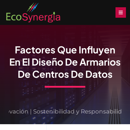
Saltar
al
Togg
Navi
contenido
Inicio
Factores Que Influyen
Soluciones
En El Diseño De Armarios
Productos
De Centros De Datos
Servicios
Noticias
ovación | Sostenibilidad y Responsabilidad |
Descargas