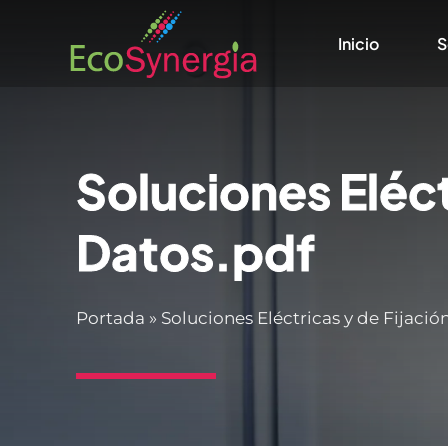
Saltar
Inicio
S
al
contenido
Soluciones Eléct
Datos.pdf
Portada
»
Soluciones Eléctricas y de Fijaci