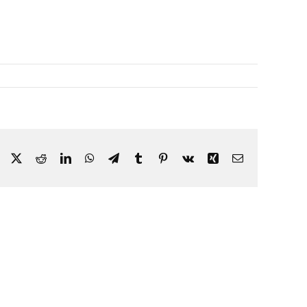
Facebook
X
Reddit
LinkedIn
WhatsApp
Telegram
Tumblr
Pinterest
Vk
Xing
Correo
electrónico