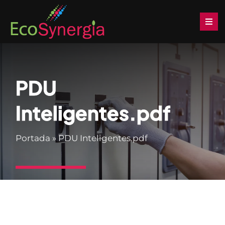
Saltar
al
Togg
Navi
contenido
Inicio
PDU
Soluciones
Inteligentes.pdf
Productos
Portada
»
PDU Inteligentes.pdf
Servicios
Noticias
Descargas