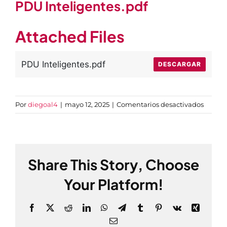
PDU Inteligentes.pdf
Attached Files
PDU Inteligentes.pdf
DESCARGAR
en
Por
diegoal4
|
mayo 12, 2025
|
Comentarios desactivados
PDU
Intelig
Share This Story, Choose
Your Platform!
Facebook
X
Reddit
LinkedIn
WhatsApp
Telegram
Tumblr
Pinterest
Vk
Xing
Correo