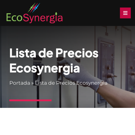
Saltar
al
Togg
Navi
contenido
Inicio
Lista de Precios
Soluciones
Ecosynergia
Productos
Portada
»
Lista de Precios Ecosynergia
Servicios
Noticias
Descargas