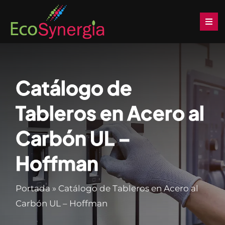
Saltar
al
Togg
Navi
contenido
Inicio
Catálogo de
Soluciones
Tableros en Acero al
Productos
Carbón UL –
Servicios
Hoffman
Noticias
Portada
»
Catálogo de Tableros en Acero al
Carbón UL – Hoffman
Descargas