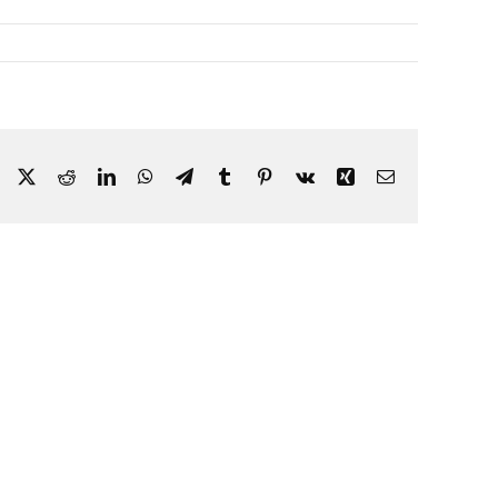
Facebook
X
Reddit
LinkedIn
WhatsApp
Telegram
Tumblr
Pinterest
Vk
Xing
Correo
electrónico