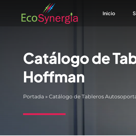
Saltar
Inicio
S
al
contenido
Catálogo de Tab
Hoffman
Portada
»
Catálogo de Tableros Autosoport