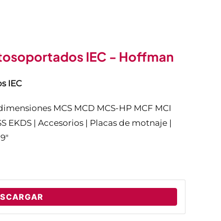
tosoportados IEC - Hoffman
s IEC
de dimensiones MCS MCD MCS-HP MCF MCI
DS | Accesorios | Placas de motnaje |
19"
ESCARGAR