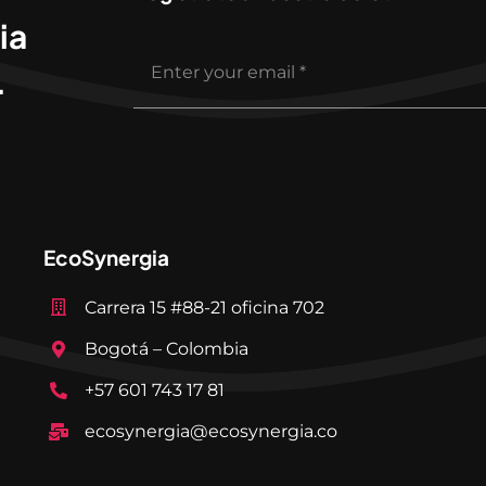
ia
.
EcoSynergia
Carrera 15 #88-21 oficina 702
Bogotá – Colombia
+57 601 743 17 81
ecosynergia@ecosynergia.co