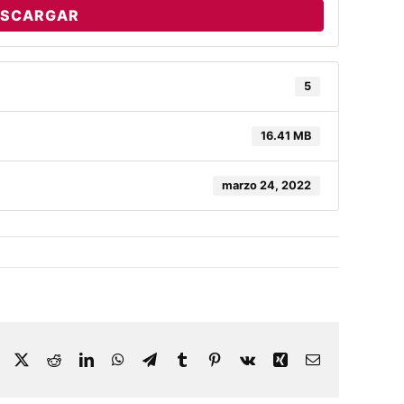
ESCARGAR
5
16.41 MB
marzo 24, 2022
Facebook
X
Reddit
LinkedIn
WhatsApp
Telegram
Tumblr
Pinterest
Vk
Xing
Correo
electrónico