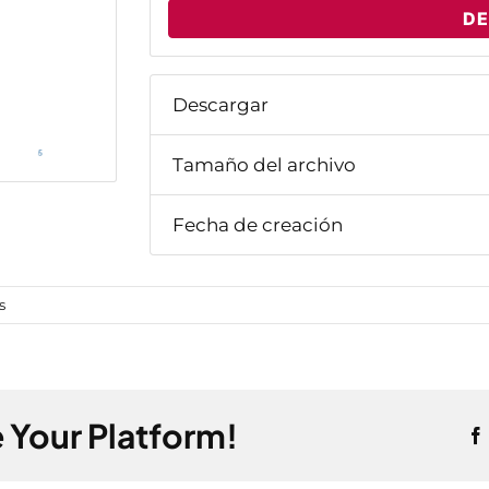
D
Descargar
Tamaño del archivo
Fecha de creación
en
s
Catálogo
de
Aires
Acondicionados
 Your Platform!
Cosmotec
Stulz