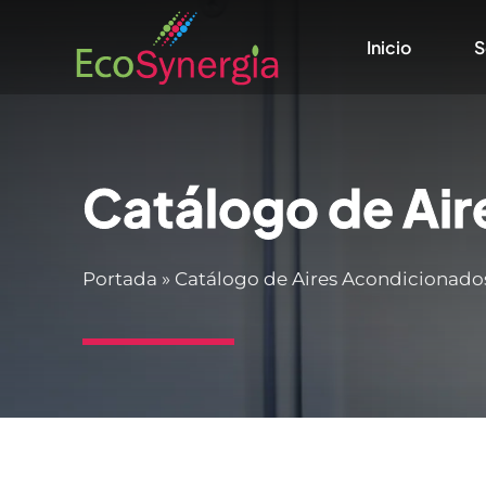
Saltar
Inicio
S
al
contenido
Catálogo de Ai
Portada
»
Catálogo de Aires Acondicionado